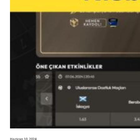
Haziran 10, 2024