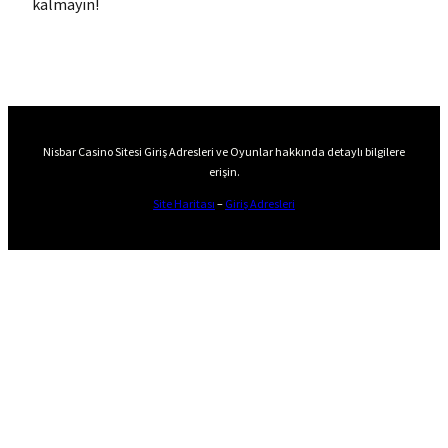
kalmayın!
Nisbar Casino Sitesi Giriş Adresleri ve Oyunlar hakkında detaylı bilgilere
erişin.
Site Haritası
–
Giriş Adresleri