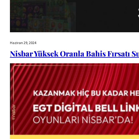
Haziran 29, 2024
Nisbar Yüksek Oranla Bahis Fırsatı 