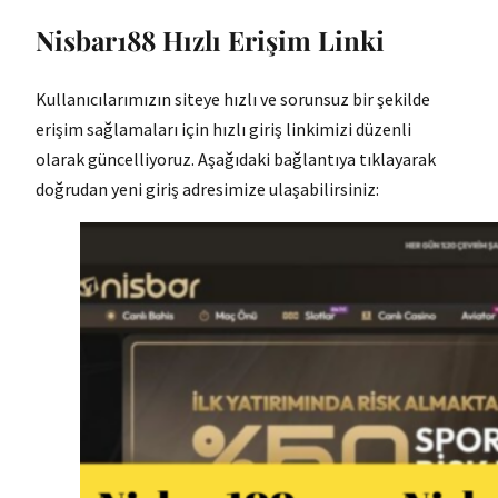
Nisbar188 Hızlı Erişim Linki
Kullanıcılarımızın siteye hızlı ve sorunsuz bir şekilde
erişim sağlamaları için hızlı giriş linkimizi düzenli
olarak güncelliyoruz. Aşağıdaki bağlantıya tıklayarak
doğrudan yeni giriş adresimize ulaşabilirsiniz: