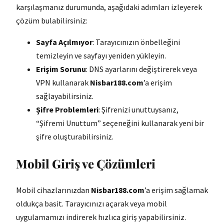
karşılaşmanız durumunda, aşağıdaki adımları izleyerek
çözüm bulabilirsiniz:
Sayfa Açılmıyor
: Tarayıcınızın önbelleğini
temizleyin ve sayfayı yeniden yükleyin.
Erişim Sorunu
: DNS ayarlarını değiştirerek veya
VPN kullanarak
Nisbar188.com
’a erişim
sağlayabilirsiniz.
Şifre Problemleri
: Şifrenizi unuttuysanız,
“Şifremi Unuttum” seçeneğini kullanarak yeni bir
şifre oluşturabilirsiniz.
Mobil Giriş ve Çözümleri
Mobil cihazlarınızdan
Nisbar188.com
’a erişim sağlamak
oldukça basit. Tarayıcınızı açarak veya mobil
uygulamamızı indirerek hızlıca giriş yapabilirsiniz.