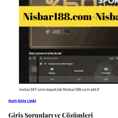
nisbar187.com kapatıldı Nisbar188.com aktif
Hızlı Giriş Linki
Giriş Sorunları ve Çözümleri