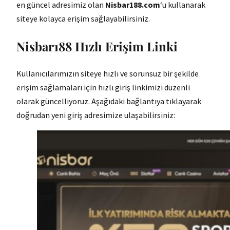
en güncel adresimiz olan
Nisbar188.com
‘u kullanarak
siteye kolayca erişim sağlayabilirsiniz.
Nisbar188 Hızlı Erişim Linki
Kullanıcılarımızın siteye hızlı ve sorunsuz bir şekilde
erişim sağlamaları için hızlı giriş linkimizi düzenli
olarak güncelliyoruz. Aşağıdaki bağlantıya tıklayarak
doğrudan yeni giriş adresimize ulaşabilirsiniz: