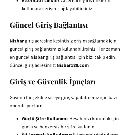
Alternatif Linkler
: Alternatif giriş linklerini
kullanarak erişim sağlayabilirsiniz.
Güncel Giriş Bağlantısı
Nisbar
giriş adresine kesintisiz erişim sağlamak için
güncel giriş bağlantımızı kullanabilirsiniz. Her zaman
en güncel
Nisbar
giriş bağlantısı için bizi takip edin.
Güncel giriş adresimiz:
Nisbar188.com
Giriş ve Güvenlik İpuçları
Güvenli bir şekilde siteye giriş yapabilmeniz için bazı
önemli ipuçları:
Güçlü Şifre Kullanımı
: Hesabınızı korumak için
güçlü ve benzersiz bir şifre kullanın.
İki Aşamalı Doğrulama
: İki aşamalı doğrulama