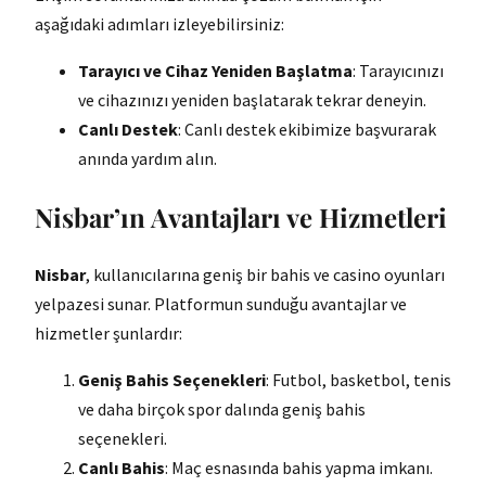
aşağıdaki adımları izleyebilirsiniz:
Tarayıcı ve Cihaz Yeniden Başlatma
: Tarayıcınızı
ve cihazınızı yeniden başlatarak tekrar deneyin.
Canlı Destek
: Canlı destek ekibimize başvurarak
anında yardım alın.
Nisbar’ın Avantajları ve Hizmetleri
Nisbar
, kullanıcılarına geniş bir bahis ve casino oyunları
yelpazesi sunar. Platformun sunduğu avantajlar ve
hizmetler şunlardır:
Geniş Bahis Seçenekleri
: Futbol, basketbol, tenis
ve daha birçok spor dalında geniş bahis
seçenekleri.
Canlı Bahis
: Maç esnasında bahis yapma imkanı.