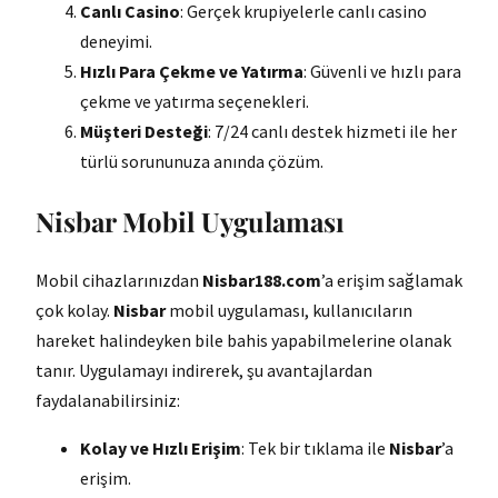
Canlı Casino
: Gerçek krupiyelerle canlı casino
deneyimi.
Hızlı Para Çekme ve Yatırma
: Güvenli ve hızlı para
çekme ve yatırma seçenekleri.
Müşteri Desteği
: 7/24 canlı destek hizmeti ile her
türlü sorununuza anında çözüm.
Nisbar Mobil Uygulaması
Mobil cihazlarınızdan
Nisbar188.com
’a erişim sağlamak
çok kolay.
Nisbar
mobil uygulaması, kullanıcıların
hareket halindeyken bile bahis yapabilmelerine olanak
tanır. Uygulamayı indirerek, şu avantajlardan
faydalanabilirsiniz:
Kolay ve Hızlı Erişim
: Tek bir tıklama ile
Nisbar
’a
erişim.