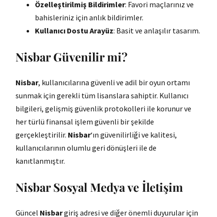
Özelleştirilmiş Bildirimler
: Favori maçlarınız ve
bahisleriniz için anlık bildirimler.
Kullanıcı Dostu Arayüz
: Basit ve anlaşılır tasarım.
Nisbar Güvenilir mi?
Nisbar
, kullanıcılarına güvenli ve adil bir oyun ortamı
sunmak için gerekli tüm lisanslara sahiptir. Kullanıcı
bilgileri, gelişmiş güvenlik protokolleri ile korunur ve
her türlü finansal işlem güvenli bir şekilde
gerçekleştirilir.
Nisbar
‘ın güvenilirliği ve kalitesi,
kullanıcılarının olumlu geri dönüşleri ile de
kanıtlanmıştır.
Nisbar Sosyal Medya ve İletişim
Güncel
Nisbar
giriş adresi ve diğer önemli duyurular için