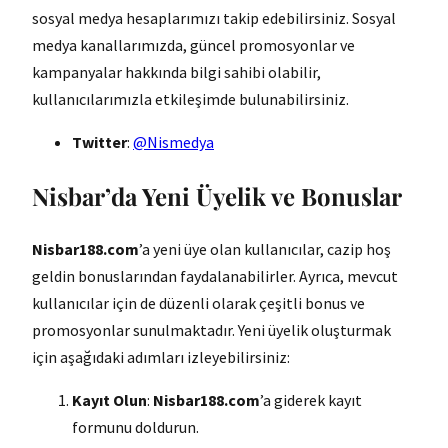
sosyal medya hesaplarımızı takip edebilirsiniz. Sosyal
medya kanallarımızda, güncel promosyonlar ve
kampanyalar hakkında bilgi sahibi olabilir,
kullanıcılarımızla etkileşimde bulunabilirsiniz.
Twitter
:
@Nismedya
Nisbar’da Yeni Üyelik ve Bonuslar
Nisbar188.com
’a yeni üye olan kullanıcılar, cazip hoş
geldin bonuslarından faydalanabilirler. Ayrıca, mevcut
kullanıcılar için de düzenli olarak çeşitli bonus ve
promosyonlar sunulmaktadır. Yeni üyelik oluşturmak
için aşağıdaki adımları izleyebilirsiniz:
Kayıt Olun
:
Nisbar188.com
’a giderek kayıt
formunu doldurun.