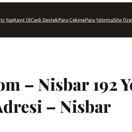
riş Yap
Kayıt Ol
Canlı Destek
Para Çekme
Para Yatırma
Site Özel
om – Nisbar 192 Y
dresi – Nisbar