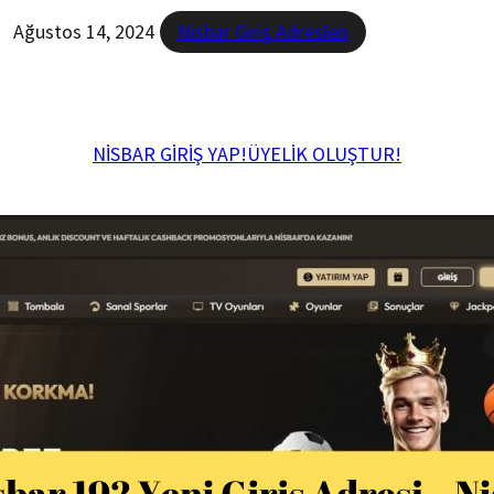
Ağustos 14, 2024
Nisbar Giriş Adresleri
NİSBAR GİRİŞ YAP!
ÜYELİK OLUŞTUR!