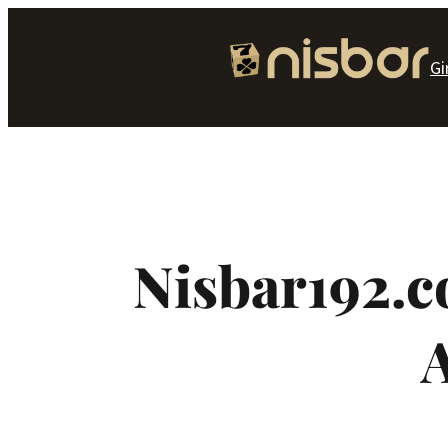
İçeriğe
geç
Gi
Nisbar192.c
A