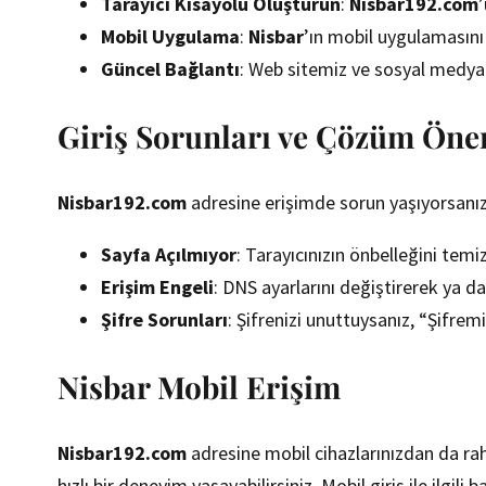
Tarayıcı Kısayolu Oluşturun
:
Nisbar192.com
’
Mobil Uygulama
:
Nisbar
’ın mobil uygulamasını i
Güncel Bağlantı
: Web sitemiz ve sosyal medya 
Giriş Sorunları ve Çözüm Öner
Nisbar192.com
adresine erişimde sorun yaşıyorsanız,
Sayfa Açılmıyor
: Tarayıcınızın önbelleğini temi
Erişim Engeli
: DNS ayarlarını değiştirerek ya da
Şifre Sorunları
: Şifrenizi unuttuysanız, “Şifrem
Nisbar Mobil Erişim
Nisbar192.com
adresine mobil cihazlarınızdan da rahat
hızlı bir deneyim yaşayabilirsiniz. Mobil giriş ile ilgili ba