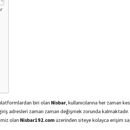
ar
 platformlardan biri olan
Nisbar
, kullanıcılarına her zaman k
 giriş adresleri zaman zaman değişmek zorunda kalmaktadır.
simiz olan
Nisbar192.com
üzerinden siteye kolayca erişim sağ