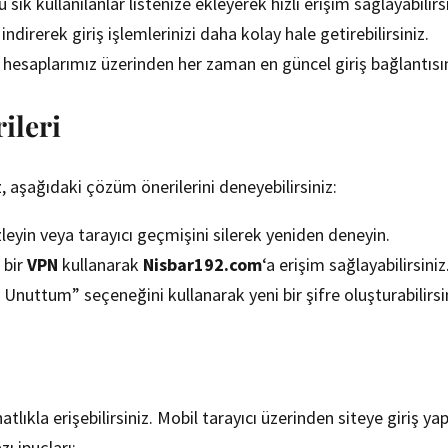
u sık kullanılanlar listenize ekleyerek hızlı erişim sağlayabilirs
ndirerek giriş işlemlerinizi daha kolay hale getirebilirsiniz.
hesaplarımız üzerinden her zaman en güncel giriş bağlantısına
ileri
 aşağıdaki çözüm önerilerini deneyebilirsiniz:
zleyin veya tarayıcı geçmişini silerek yeniden deneyin.
 bir
VPN
kullanarak
Nisbar192.com
‘a erişim sağlayabilirsiniz
i Unuttum” seçeneğini kullanarak yeni bir şifre oluşturabilirsi
lıkla erişebilirsiniz. Mobil tarayıcı üzerinden siteye giriş ya
zı ipuçları: