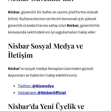
Nisbar
, güvenilir bir bahis ve casino platformu olarak
bilinir. Kullanıcılarının verilerini korumak için yüksek
güvenlik standartlarına sahip olan
Nisbar
, güvenilirlik
konusunda sektördeki en iyi uygulamaları takip eder.
Nisbar Sosyal Medya ve
İletişim
Nisbar
’ın sosyal medya hesapları üzerinden güncel
duyuruları ve haberleri takip edebilirsiniz:
Twitter:
@Nismedya
Instagram:
@NisbarOfficial
Nisbar’da Yeni Üyelik ve