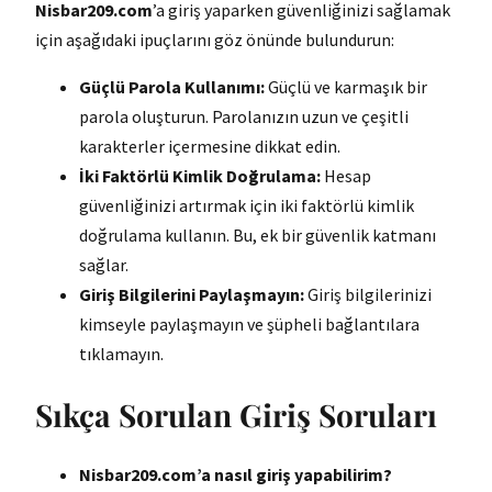
Nisbar209.com
’a giriş yaparken güvenliğinizi sağlamak
için aşağıdaki ipuçlarını göz önünde bulundurun:
Güçlü Parola Kullanımı:
Güçlü ve karmaşık bir
parola oluşturun. Parolanızın uzun ve çeşitli
karakterler içermesine dikkat edin.
İki Faktörlü Kimlik Doğrulama:
Hesap
güvenliğinizi artırmak için iki faktörlü kimlik
doğrulama kullanın. Bu, ek bir güvenlik katmanı
sağlar.
Giriş Bilgilerini Paylaşmayın:
Giriş bilgilerinizi
kimseyle paylaşmayın ve şüpheli bağlantılara
tıklamayın.
Sıkça Sorulan Giriş Soruları
Nisbar209.com’a nasıl giriş yapabilirim?