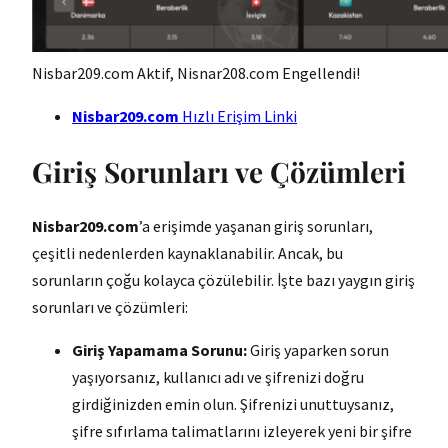
Nisbar209.com Aktif, Nisnar208.com Engellendi!
Nisbar209.com
Hızlı Erişim Linki
Giriş Sorunları ve Çözümleri
Nisbar209.com
’a erişimde yaşanan giriş sorunları,
çeşitli nedenlerden kaynaklanabilir. Ancak, bu
sorunların çoğu kolayca çözülebilir. İşte bazı yaygın giriş
sorunları ve çözümleri:
Giriş Yapamama Sorunu:
Giriş yaparken sorun
yaşıyorsanız, kullanıcı adı ve şifrenizi doğru
girdiğinizden emin olun. Şifrenizi unuttuysanız,
şifre sıfırlama talimatlarını izleyerek yeni bir şifre