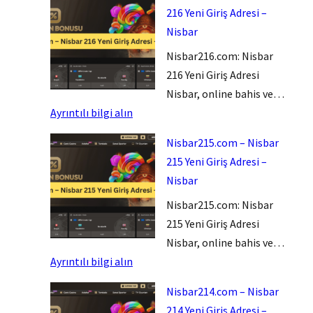
–
216 Yeni Giriş Adresi –
Nisbar
Nisbar
217
Nisbar216.com: Nisbar
Yeni
216 Yeni Giriş Adresi
Giriş
Nisbar, online bahis ve…
Adresi
:
Ayrıntılı bilgi alın
–
Nisbar216.com
Nisbar
Nisbar215.com – Nisbar
–
215 Yeni Giriş Adresi –
Nisbar
Nisbar
216
Nisbar215.com: Nisbar
Yeni
215 Yeni Giriş Adresi
Giriş
Nisbar, online bahis ve…
Adresi
:
Ayrıntılı bilgi alın
–
Nisbar215.com
Nisbar
Nisbar214.com – Nisbar
–
214 Yeni Giriş Adresi –