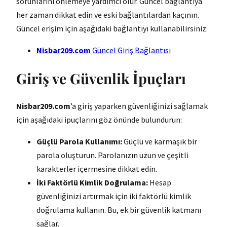
sorunlarını önlemeye yardımcı olur. Güncel bağlantıya
her zaman dikkat edin ve eski bağlantılardan kaçının.
Güncel erişim için aşağıdaki bağlantıyı kullanabilirsiniz:
Nisbar209.com
Güncel Giriş Bağlantısı
Giriş ve Güvenlik İpuçları
Nisbar209.com
’a giriş yaparken güvenliğinizi sağlamak
için aşağıdaki ipuçlarını göz önünde bulundurun:
Güçlü Parola Kullanımı:
Güçlü ve karmaşık bir
parola oluşturun. Parolanızın uzun ve çeşitli
karakterler içermesine dikkat edin.
İki Faktörlü Kimlik Doğrulama:
Hesap
güvenliğinizi artırmak için iki faktörlü kimlik
doğrulama kullanın. Bu, ek bir güvenlik katmanı
sağlar.