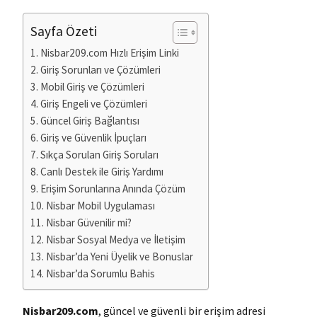
Sayfa Özeti
Nisbar209.com Hızlı Erişim Linki
Giriş Sorunları ve Çözümleri
Mobil Giriş ve Çözümleri
Giriş Engeli ve Çözümleri
Güncel Giriş Bağlantısı
Giriş ve Güvenlik İpuçları
Sıkça Sorulan Giriş Soruları
Canlı Destek ile Giriş Yardımı
Erişim Sorunlarına Anında Çözüm
Nisbar Mobil Uygulaması
Nisbar Güvenilir mi?
Nisbar Sosyal Medya ve İletişim
Nisbar’da Yeni Üyelik ve Bonuslar
Nisbar’da Sorumlu Bahis
Nisbar209.com
, güncel ve güvenli bir erişim adresi