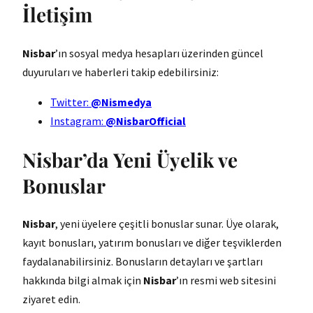
İletişim
Nisbar
’ın sosyal medya hesapları üzerinden güncel
duyuruları ve haberleri takip edebilirsiniz:
Twitter:
@Nismedya
Instagram:
@NisbarOfficial
Nisbar’da Yeni Üyelik ve
Bonuslar
Nisbar
, yeni üyelere çeşitli bonuslar sunar. Üye olarak,
kayıt bonusları, yatırım bonusları ve diğer teşviklerden
faydalanabilirsiniz. Bonusların detayları ve şartları
hakkında bilgi almak için
Nisbar
’ın resmi web sitesini
ziyaret edin.