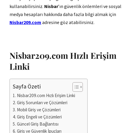
kullanabilirsiniz.
Nisbar
’ın güvenlik önlemleri ve sosyal
medya hesapları hakkında daha fazla bilgi almak için
Nisbar209.com
adresine göz atabilirsiniz.
Nisbar209.com Hızlı Erişim
Linki
Sayfa Özeti
Nisbar209.com Hızlı Erişim Linki
Giriş Sorunları ve Çözümleri
Mobil Giriş ve Çözümleri
Giriş Engeli ve Çözümleri
Güncel Giriş Bağlantısı
Giriş ve Güvenlik İpuçları