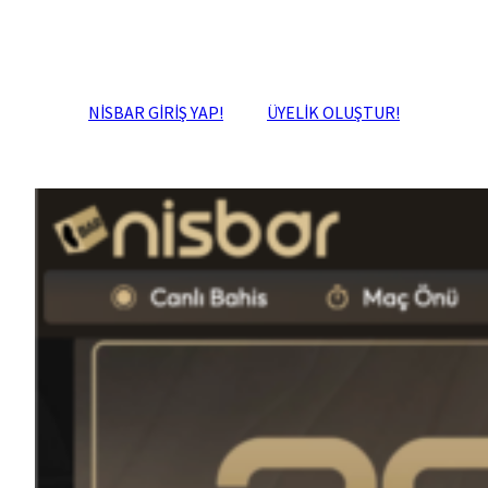
NİSBAR GİRİŞ YAP!
ÜYELİK OLUŞTUR!