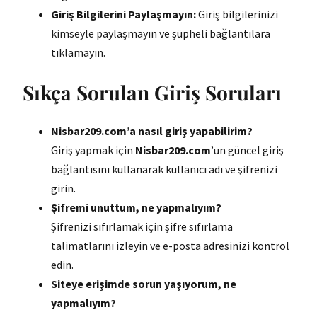
Giriş Bilgilerini Paylaşmayın:
Giriş bilgilerinizi
kimseyle paylaşmayın ve şüpheli bağlantılara
tıklamayın.
Sıkça Sorulan Giriş Soruları
Nisbar209.com’a nasıl giriş yapabilirim?
Giriş yapmak için
Nisbar209.com
’un güncel giriş
bağlantısını kullanarak kullanıcı adı ve şifrenizi
girin.
Şifremi unuttum, ne yapmalıyım?
Şifrenizi sıfırlamak için şifre sıfırlama
talimatlarını izleyin ve e-posta adresinizi kontrol
edin.
Siteye erişimde sorun yaşıyorum, ne
yapmalıyım?