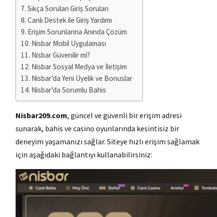
Sıkça Sorulan Giriş Soruları
Canlı Destek ile Giriş Yardımı
Erişim Sorunlarına Anında Çözüm
Nisbar Mobil Uygulaması
Nisbar Güvenilir mi?
Nisbar Sosyal Medya ve İletişim
Nisbar’da Yeni Üyelik ve Bonuslar
Nisbar’da Sorumlu Bahis
Nisbar209.com
, güncel ve güvenli bir erişim adresi
sunarak, bahis ve casino oyunlarında kesintisiz bir
deneyim yaşamanızı sağlar. Siteye hızlı erişim sağlamak
için aşağıdaki bağlantıyı kullanabilirsiniz: